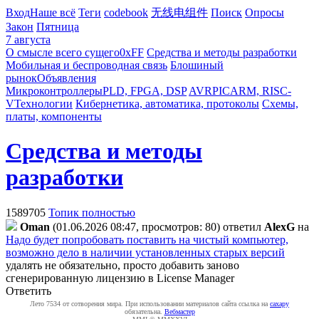
Вход
Наше всё
Теги
codebook
无线电组件
Поиск
Опросы
Закон
Пятница
7 августа
О смысле всего сущего
0xFF
Средства и методы разработки
Мобильная и беспроводная связь
Блошиный
рынок
Объявления
Микроконтроллеры
PLD, FPGA, DSP
AVR
PIC
ARM, RISC-
V
Технологии
Кибернетика, автоматика, протоколы
Схемы,
платы, компоненты
Средства и методы
разработки
1589705
Топик полностью
Oman
(01.06.2026 08:47, просмотров: 80)
ответил
AlexG
на
Надо будет попробовать поставить на чистый компьютер,
возможно дело в наличии установленных старых версий
удалять не обязательно, просто добавить заново
сгенерированную лицензию в License Manager
Ответить
Лето 7534 от сотворения мира. При использовании материалов сайта ссылка на
caxapу
обязательна.
Вебмастер