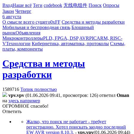
Вход
Наше всё
Теги
codebook
无线电组件
Поиск
Опросы
Закон
Четверг
6 августа
О смысле всего сущего
0xFF
Средства и методы разработки
Мобильная и беспроводная связь
Блошиный
рынок
Объявления
Микроконтроллеры
PLD, FPGA, DSP
AVR
PIC
ARM, RISC-
V
Технологии
Кибернетика, автоматика, протоколы
Схемы,
платы, компоненты
Средства и методы
разработки
1589716
Топик полностью
vpv.vpv
(01.06.2026 09:41, просмотров: 126)
ответил
Oman
на
здесь например
ОГРОМНОЕ спасибо!
Ответить
Жалко, что поиск не работает - требует
регистрацию. Хотел поискать заодно последний
EW AVR version 8.10.3.
-
vpv.vpv
(01.06.2026 09:44
)