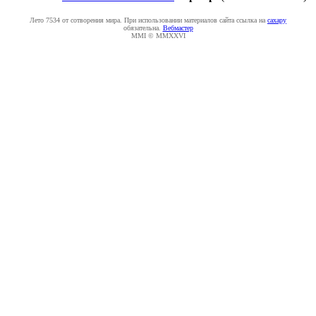
Лето 7534 от сотворения мира. При использовании материалов сайта ссылка на
caxapу
обязательна.
Вебмастер
MMI © MMXXVI