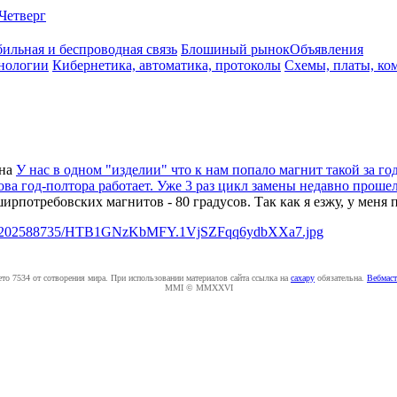
Четверг
ильная и беспроводная связь
Блошиный рынок
Объявления
нологии
Кибернетика, автоматика, протоколы
Схемы, платы, ко
на
У нас в одном "изделии" что к нам попало магнит такой за г
ва год-полтора работает. Уже 3 раз цикл замены недавно прошел
потребовских магнитов - 80 градусов. Так как я езжу, у меня п
a7/202588735/HTB1GNzKbMFY.1VjSZFqq6ydbXXa7.jpg
ето 7534 от сотворения мира. При использовании материалов сайта ссылка на
caxapу
обязательна.
Вебмаст
MMI © MMXXVI