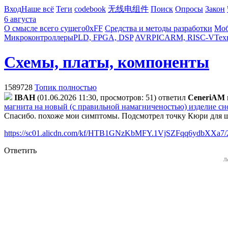
Вход
Наше всё
Теги
codebook
无线电组件
Поиск
Опросы
Закон
6 августа
О смысле всего сущего
0xFF
Средства и методы разработки
Моб
Микроконтроллеры
PLD, FPGA, DSP
AVR
PIC
ARM, RISC-V
Тех
Схемы, платы, компоненты
1589728
Топик полностью
IBAH
(01.06.2026 11:30, просмотров: 51)
ответил
CeneriAM
магнита на новый (с правильной намагниченостью) изделие сно
Спасибо. похоже мои симптомы. Подсмотрел точку Кюри для шир
https://sc01.alicdn.com/kf/HTB1GNzKbMFY.1VjSZFqq6ydbXX
Ответить
Л