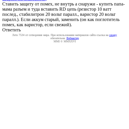
Ставить защиту от помех, не внутрь а снаружи - купить папа-
мама разъем и туда вставить RD цепь (резистор 10 ватт
послед., стабилитрон 20 вольт паралл., варистор 20 вольт
паралл.). Если аккум старый, заменить (он как поглотитель
помех, как варистор, если свежий).
Ответить
Лето 7534 от сотворения мира. При использовании материалов сайта ссылка на
caxapу
обязательна.
Вебмастер
MMI © MMXXVI