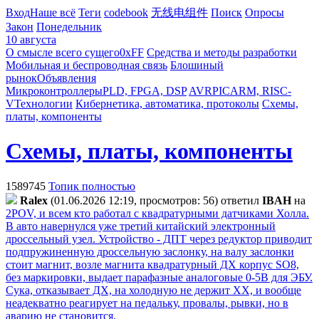
Вход
Наше всё
Теги
codebook
无线电组件
Поиск
Опросы
Закон
Понедельник
10 августа
О смысле всего сущего
0xFF
Средства и методы разработки
Мобильная и беспроводная связь
Блошиный
рынок
Объявления
Микроконтроллеры
PLD, FPGA, DSP
AVR
PIC
ARM, RISC-
V
Технологии
Кибернетика, автоматика, протоколы
Схемы,
платы, компоненты
Схемы, платы, компоненты
1589745
Топик полностью
Ralex
(01.06.2026 12:19, просмотров: 56)
ответил
IBAH
на
2POV, и всем кто работал с квадратурными датчиками Холла.
В авто навернулся уже третий китайский электронный
дроссельный узел. Устройство - ДПТ через редуктор приводит
подпружиненную дроссельную заслонку, на валу заслонки
стоит магнит, возле магнита квадратурный ДХ корпус SO8,
без маркировки, выдает парафазные аналоговые 0-5В для ЭБУ.
Сука, отказывает ДХ, на холодную не держит ХХ, и вообще
неадекватно реагирует на педальку, провалы, рывки, но в
аварию не становится,