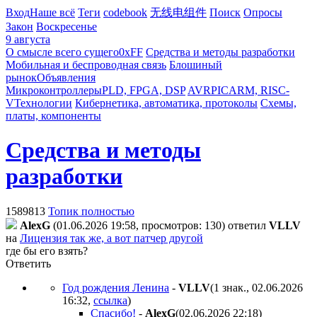
Вход
Наше всё
Теги
codebook
无线电组件
Поиск
Опросы
Закон
Воскресенье
9 августа
О смысле всего сущего
0xFF
Средства и методы разработки
Мобильная и беспроводная связь
Блошиный
рынок
Объявления
Микроконтроллеры
PLD, FPGA, DSP
AVR
PIC
ARM, RISC-
V
Технологии
Кибернетика, автоматика, протоколы
Схемы,
платы, компоненты
Средства и методы
разработки
1589813
Топик полностью
AlexG
(01.06.2026 19:58, просмотров: 130)
ответил
VLLV
на
Лицензия так же, а вот патчер другой
где бы его взять?
Ответить
Год рождения Ленина
-
VLLV
(1 знак., 02.06.2026
16:32
,
ссылка
)
Спасибо!
-
AlexG
(02.06.2026 22:18
)