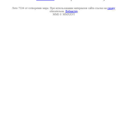
Лето 7534 от сотворения мира. При использовании материалов сайта ссылка на
caxapу
обязательна.
Вебмастер
MMI © MMXXVI