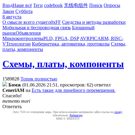
Вход
Наше всё
Теги
codebook
无线电组件
Поиск
Опросы
Закон
Суббота
8 августа
О смысле всего сущего
0xFF
Средства и методы разработки
Мобильная и беспроводная связь
Блошиный
рынок
Объявления
Микроконтроллеры
PLD, FPGA, DSP
AVR
PIC
ARM, RISC-
V
Технологии
Кибернетика, автоматика, протоколы
Схемы,
платы, компоненты
Схемы, платы, компоненты
1589828
Топик полностью
Бoмж
(01.06.2026 21:51, просмотров: 62)
ответил
CeneriAM
на
Есть такие для линейного перемещения.
Спасибо!
memento mori
Ответить
Лето 7534 от сотворения мира. При использовании материалов сайта ссылка на
caxapу
обязательна.
Вебмастер
MMI © MMXXVI