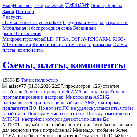
Вход
Наше всё
Теги
codebook
无线电组件
Поиск
Опросы
Закон
Пятница
7 августа
О смысле всего сущего
0xFF
Средства и методы разработки
Мобильная и беспроводная связь
Блошиный
рынок
Объявления
Микроконтроллеры
PLD, FPGA, DSP
AVR
PIC
ARM, RISC-
V
Технологии
Кибернетика, автоматика, протоколы
Схемы,
платы, компоненты
Схемы, платы, компоненты
1589845
Топик полностью
arisov77
(01.06.2026 22:37, просмотров: 126)
ответил
=L.A.=
на
У меня c продукцией AMS возникла пробема в
программировании настроек. Микросхема AS5162
настраивается при помощи девайса от AMS, к которому
прилагается ПО. Но вот это ПО не удалось установить, чтобы
заработало. Полтора месяца потратили. Потому заменили на
MT6701, настройки которой делаются по шине i2c.
MT6701 - случайно не пробовали питание "вкл./выкл." делать,
для экономии тока потребления? Мне надо, чтобы не более
1,5мА потреблял. Опрос достаточно 10раз/сек. По DataSheet -