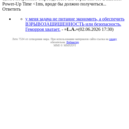
Power-Up Time <1ms, вроде бы должно получиться...
Ответить
у меня задача не питание экономить, а обеспечить
ВЗРЫВОЗАЩИЩЕННОСТЬ или безопасность.
Геморроя хватает.
-
=L.A.=
(02.06.2026 17:30
)
Лето 7534 от сотворения мира. При использовании материалов сайта ссылка на
caxapу
обязательна.
Вебмастер
MMI © MMXXVI