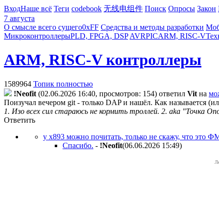
Вход
Наше всё
Теги
codebook
无线电组件
Поиск
Опросы
Закон
7 августа
О смысле всего сущего
0xFF
Средства и методы разработки
Моб
Микроконтроллеры
PLD, FPGA, DSP
AVR
PIC
ARM, RISC-V
Тех
ARM, RISC-V контроллеры
1589964
Топик полностью
!Neofit
(02.06.2026 16:40, просмотров: 154)
ответил
Vit
на
мо
Поизучал вечером git - только DAP и нашёл. Как называется (
1. Изо всех сил стараюсь не кормить троллей. 2. aka "Точка Оп
Ответить
у x893 можно почитать, только не скажу, что это Ф
Спасибо.
-
!Neofit
(06.06.2026 15:49
)
Л