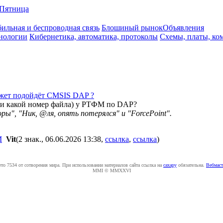
Пятница
ильная и беспроводная связь
Блошиный рынок
Объявления
нологии
Кибернетика, автоматика, протоколы
Схемы, платы, ко
жет подойдёт CMSIS DAP ?
или какой номер файла) у РТФМ по DAP?
оры", "Ник, @ля, опять потерялся" и "ForcePoint".
М
Vit
(2 знак., 06.06.2026 13:38
,
ссылка
,
ссылка
)
ето 7534 от сотворения мира. При использовании материалов сайта ссылка на
caxapу
обязательна.
Вебмаст
MMI © MMXXVI