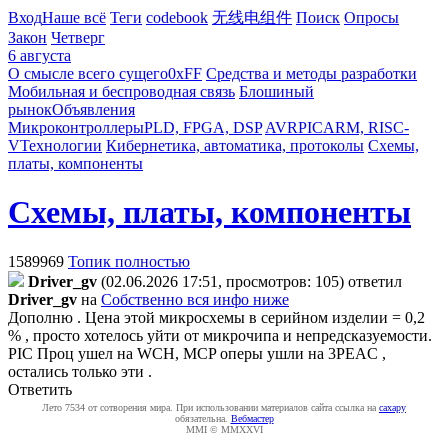
Вход
Наше всё
Теги
codebook
无线电组件
Поиск
Опросы
Закон
Четверг
6 августа
О смысле всего сущего
0xFF
Средства и методы разработки
Мобильная и беспроводная связь
Блошиный
рынок
Объявления
Микроконтроллеры
PLD, FPGA, DSP
AVR
PIC
ARM, RISC-
V
Технологии
Кибернетика, автоматика, протоколы
Схемы,
платы, компоненты
Схемы, платы, компоненты
1589969
Топик полностью
Driver_gv
(02.06.2026 17:51, просмотров: 105)
ответил
Driver_gv
на
Собственно вся инфо ниже
Дополню . Цена этой микросхемы в серийном изделии = 0,2
% , просто хотелось уйти от микрочипа и непредсказуемости.
PIC Проц ушел на WCH, MCP оперы ушли на 3PEAC ,
остались только эти .
Ответить
Лето 7534 от сотворения мира. При использовании материалов сайта ссылка на
caxapу
обязательна.
Вебмастер
MMI © MMXXVI