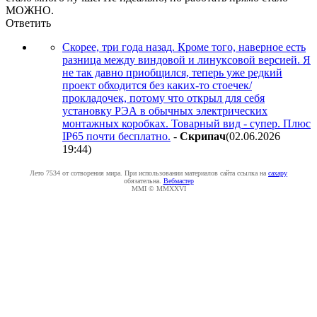
МОЖНО.
Ответить
Скорее, три года назад. Кроме того, наверное есть
разница между виндовой и линуксовой версией. Я
не так давно приобщился, теперь уже редкий
проект обходится без каких-то стоечек/
прокладочек, потому что открыл для себя
установку РЭА в обычных электрических
монтажных коробках. Товарный вид - супер. Плюс
IP65 почти бесплатно.
-
Cкpипaч
(02.06.2026
19:44
)
Лето 7534 от сотворения мира. При использовании материалов сайта ссылка на
caxapу
обязательна.
Вебмастер
MMI © MMXXVI