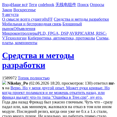
Вход
Наше всё
Теги
codebook
无线电组件
Поиск
Опросы
Закон
Воскресенье
9 августа
О смысле всего сущего
0xFF
Средства и методы разработки
Мобильная и беспроводная связь
Блошиный
рынок
Объявления
Микроконтроллеры
PLD, FPGA, DSP
AVR
PIC
ARM, RISC-
V
Технологии
Кибернетика, автоматика, протоколы
Схемы,
платы, компоненты
Средства и методы
разработки
1589972
Топик полностью
Nikolay_Po
(02.06.2026 18:20, просмотров: 130)
ответил
mr-
x
на
Верю. Но у меня другой опыт. Может руки кривые. Но
когда проект поламался и не можешь откатить назад, или
фрикад выдаёт что-то типа "Ошибка в Tree.cpp", ну его.
Года два назад Фрикад был ужасно глючным. Чуть что - сразу
падал или, как минимум, жаловался на отказ в том или ином
модуле. Последний релиз, когда они уже не 0.х а 1.х стали,
стало много лучше. Не идеально, но работать прямо стало