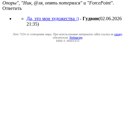
Опоры", "Ник, @ля, опять потерялся" и "ForcePoint".
Ответить
Да, это мои художества :)
-
Гyдвин
(02.06.2026
21:35
)
Лето 7534 от сотворения мира. При использовании материалов сайта ссылка на
caxapу
обязательна.
Вебмастер
MMI © MMXXVI