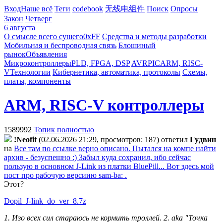
Вход
Наше всё
Теги
codebook
无线电组件
Поиск
Опросы
Закон
Четверг
6 августа
О смысле всего сущего
0xFF
Средства и методы разработки
Мобильная и беспроводная связь
Блошиный
рынок
Объявления
Микроконтроллеры
PLD, FPGA, DSP
AVR
PIC
ARM, RISC-
V
Технологии
Кибернетика, автоматика, протоколы
Схемы,
платы, компоненты
ARM, RISC-V контроллеры
1589992
Топик полностью
!Neofit
(02.06.2026 21:29, просмотров: 187)
ответил
Гyдвин
на
Все там по ссылке верно описано. Пытался на компе найти
архив - безуспешно :) Забыл куда сохранил, ибо сейчас
пользую в основном J-Link из платки BluePill... Вот здесь мой
пост про рабочую версиию sam-ba: .
Этот?
Dopil_J-link_do_ver_8.7z
1. Изо всех сил стараюсь не кормить троллей. 2. aka "Точка