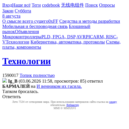
Вход
Наше всё
Теги
codebook
无线电组件
Поиск
Опросы
Закон
Суббота
8 августа
О смысле всего сущего
0xFF
Средства и методы разработки
Мобильная и беспроводная связь
Блошиный
рынок
Объявления
Микроконтроллеры
PLD, FPGA, DSP
AVR
PIC
ARM, RISC-
V
Технологии
Кибернетика, автоматика, протоколы
Схемы,
платы, компоненты
Технологии
1590017
Топик полностью
Ig_B
(03.06.2026 11:58, просмотров: 85)
ответил
БAPMAЛEЙ
на
И венником их гасила.
Тапком бросалась.
Ответить
Лето 7534 от сотворения мира. При использовании материалов сайта ссылка на
caxapу
обязательна.
Вебмастер
MMI © MMXXVI