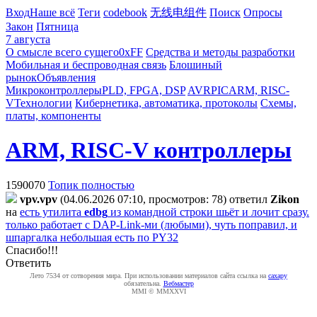
Вход
Наше всё
Теги
codebook
无线电组件
Поиск
Опросы
Закон
Пятница
7 августа
О смысле всего сущего
0xFF
Средства и методы разработки
Мобильная и беспроводная связь
Блошиный
рынок
Объявления
Микроконтроллеры
PLD, FPGA, DSP
AVR
PIC
ARM, RISC-
V
Технологии
Кибернетика, автоматика, протоколы
Схемы,
платы, компоненты
ARM, RISC-V контроллеры
1590070
Топик полностью
vpv.vpv
(04.06.2026 07:10, просмотров: 78)
ответил
Zikon
на
есть утилита
edbg
из командной строки шьёт и лочит сразу.
только работает с DAP-Link-ми (любыми), чуть поправил, и
шпаргалка небольшая есть по PY32
Спасибо!!!
Ответить
Лето 7534 от сотворения мира. При использовании материалов сайта ссылка на
caxapу
обязательна.
Вебмастер
MMI © MMXXVI