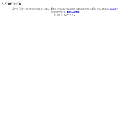
Ответить
Лето 7534 от сотворения мира. При использовании материалов сайта ссылка на
caxapу
обязательна.
Вебмастер
MMI © MMXXVI