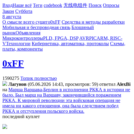
Вход
Наше всё
Теги
codebook
无线电组件
Поиск
Опросы
Закон
Суббота
8 августа
О смысле всего сущего
0xFF
Средства и методы разработки
Мобильная и беспроводная связь
Блошиный
рынок
Объявления
Микроконтроллеры
PLD, FPGA, DSP
AVR
PIC
ARM, RISC-
V
Технологии
Кибернетика, автоматика, протоколы
Схемы,
платы, компоненты
0xFF
1590275
Топик полностью
Лaгyнoв
(05.06.2026 14:43, просмотров: 59)
ответил
AlexBi
на
Марша Варшава-Берлин в исполнении РККА в истории не
было. Был марш на Варшаву, закончившийся поражением
РККА. К мировой революции эта войсковая операция не
имела ни какого отношения, она была следствием побед
РККА и отступления польского войска.
последний куплет