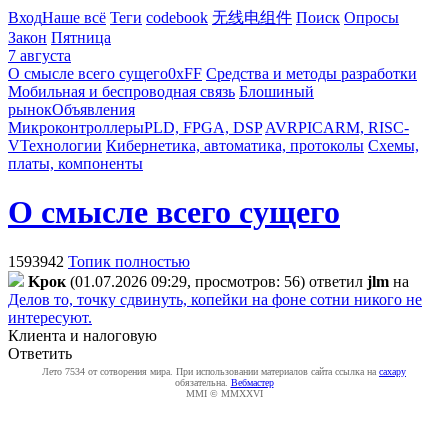
Вход
Наше всё
Теги
codebook
无线电组件
Поиск
Опросы
Закон
Пятница
7 августа
О смысле всего сущего
0xFF
Средства и методы разработки
Мобильная и беспроводная связь
Блошиный
рынок
Объявления
Микроконтроллеры
PLD, FPGA, DSP
AVR
PIC
ARM, RISC-
V
Технологии
Кибернетика, автоматика, протоколы
Схемы,
платы, компоненты
О смысле всего сущего
1593942
Топик полностью
Kpoк
(01.07.2026 09:29, просмотров: 56)
ответил
jlm
на
Делов то, точку сдвинуть, копейки на фоне сотни никого не
интересуют.
Клиента и налоговую
Ответить
Лето 7534 от сотворения мира. При использовании материалов сайта ссылка на
caxapу
обязательна.
Вебмастер
MMI © MMXXVI