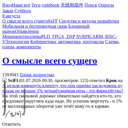
Вход
Наше всё
Теги
codebook
无线电组件
Поиск
Опросы
Закон
Суббота
8 августа
О смысле всего сущего
0xFF
Средства и методы разработки
Мобильная и беспроводная связь
Блошиный
рынок
Объявления
Микроконтроллеры
PLD, FPGA, DSP
AVR
PIC
ARM, RISC-
V
Технологии
Кибернетика, автоматика, протоколы
Схемы,
платы, компоненты
О смысле всего сущего
1593943
Топик полностью
SciFi
(01.07.2026 09:30, просмотров: 123)
ответил
Kpoк
на
А нельзя намекнуть клиенту, что при ошибке расходомера ну
никак не меньше 1% четырёхзначная цена - это фарисейство?
На этой скользкой дорожке обязательно найдётся кто-то, кто
предложит округлять куда надо. Не успеешь моргнуть - и 1%
от миллиардных оборотов уже течёт кому-то в карман.
ส็็็็็็็็็็็็็็็็็็็็็็็็็༼ ຈل͜ຈ༽ส้้้้้้้้้้้้้้้้้้้้้้้
Ответить