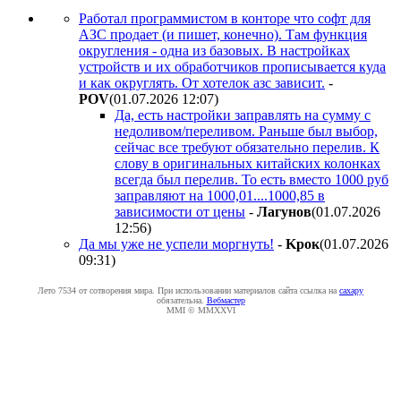
Работал программистом в конторе что софт для
АЗС продает (и пишет, конечно). Там функция
округления - одна из базовых. В настройках
устройств и их обработчиков прописывается куда
и как округлять. От хотелок азс зависит.
-
POV
(01.07.2026 12:07
)
Да, есть настройки заправлять на сумму с
недоливом/переливом. Раньше был выбор,
сейчас все требуют обязательно перелив. К
слову в оригинальных китайских колонках
всегда был перелив. То есть вместо 1000 руб
заправляют на 1000,01....1000,85 в
зависимости от цены
-
Лaгyнoв
(01.07.2026
12:56
)
Да мы уже не успели моргнуть!
-
Kpoк
(01.07.2026
09:31
)
Лето 7534 от сотворения мира. При использовании материалов сайта ссылка на
caxapу
обязательна.
Вебмастер
MMI © MMXXVI