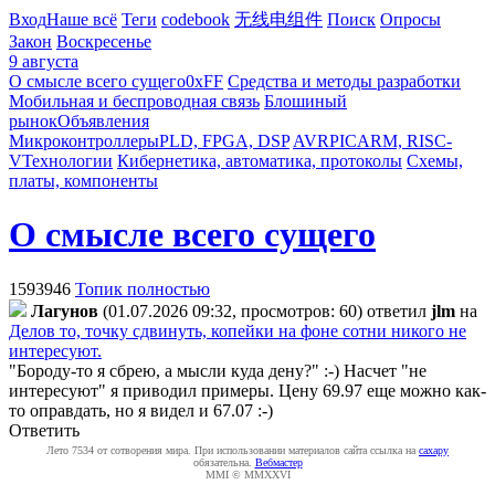
Вход
Наше всё
Теги
codebook
无线电组件
Поиск
Опросы
Закон
Воскресенье
9 августа
О смысле всего сущего
0xFF
Средства и методы разработки
Мобильная и беспроводная связь
Блошиный
рынок
Объявления
Микроконтроллеры
PLD, FPGA, DSP
AVR
PIC
ARM, RISC-
V
Технологии
Кибернетика, автоматика, протоколы
Схемы,
платы, компоненты
О смысле всего сущего
1593946
Топик полностью
Лaгyнoв
(01.07.2026 09:32, просмотров: 60)
ответил
jlm
на
Делов то, точку сдвинуть, копейки на фоне сотни никого не
интересуют.
"Бороду-то я сбрею, а мысли куда дену?" :-) Насчет "не
интересуют" я приводил примеры. Цену 69.97 еще можно как-
то оправдать, но я видел и 67.07 :-)
Ответить
Лето 7534 от сотворения мира. При использовании материалов сайта ссылка на
caxapу
обязательна.
Вебмастер
MMI © MMXXVI