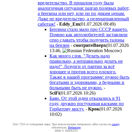
вредительство. В прошлом году была
аналогичная ситуация: разгар полевых работ,
а бензина или нет, или он по диким ценам.
Даже не вредительство, а целенаправленный
саботаж!
-
Eddy_Em
(01.07.2026 09:49
)
Бензина стало мало про СССР ващето.
Помню как автолюбителей заставляли
сено сдавать чтобы получить талоны
на бензин
-
cмoтpитeBвepx
(01.07.2026
13:46
,
)
Как много слов. "Делать надо
правильно, а неправильно делать не
надо!" Лозунги от партии за всё
хорошее и против всего плохого.
Также в нашей программе: нужно быть
богатыми и здоровыми, а бедными и
больными быть не нужно.
-
SciFi
(01.07.2026 10:26
)
Баян. От этой идеи отказались в 91
году, дружно постукивая касками по
Горбатому мосту.
-
Kpoк
(01.07.2026
10:02
)
Лето 7534 от сотворения мира. При использовании материалов сайта ссылка на
caxapу
обязательна.
Вебмастер
MMI © MMXXVI