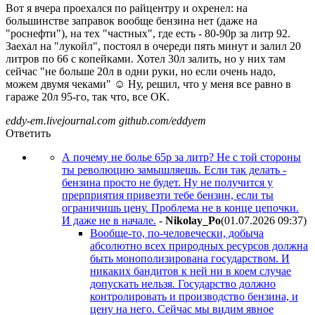
Вот я вчера проехался по райцентру и охренел: на
большинстве заправок вообще бензина нет (даже на
"роснефти"), на тех "частных", где есть - 80-90р за литр 92.
Заехал на "лукойл", постоял в очереди пять минут и залил 20
литров по 66 с копейками. Хотел 30л залить, но у них там
сейчас "не больше 20л в одни руки, но если очень надо,
можем двумя чеками" ☺ Ну, решил, что у меня все равно в
гараже 20л 95-го, так что, все ОК.
eddy-em.livejournal.com github.com/eddyem
Ответить
А почему не болье 65р за литр? Не с той стороны
ты революцию замышляешь. Если так делать -
бензина просто не будет. Ну не получится у
прерприятия привезти тебе бензин, если ты
ограничишь цену. Проблема не в конце цепочки.
И даже не в начале.
-
Nikolay_Po
(01.07.2026 09:37
)
Вообще-то, по-человечески, добыча
абсолютно всех природных ресурсов должна
быть монополизирована государством. И
никаких бандитов к ней ни в коем случае
допускать нельзя. Государство должно
контролировать и производство бензина, и
цену на него. Сейчас мы видим явное