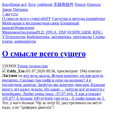
Вход
Наше всё
Теги
codebook
无线电组件
Поиск
Опросы
Закон
Пятница
7 августа
О смысле всего сущего
0xFF
Средства и методы разработки
Мобильная и беспроводная связь
Блошиный
рынок
Объявления
Микроконтроллеры
PLD, FPGA, DSP
AVR
PIC
ARM, RISC-
V
Технологии
Кибернетика, автоматика, протоколы
Схемы,
платы, компоненты
О смысле всего сущего
1593950
Топик полностью
Eddy_Em
(01.07.2026 09:36, просмотров: 194)
ответил
Лaгyнoв
на
вот ведь засада. Ждали конечно, но как всегда
внезапно. Сколько там цифр в цене на колонке? 4 и
посередине запятая. Запятую мы конечно двигаем. Казахам
много лет назад делали. Но наши ... деятели всё играются с
копейками. Любят цены типа - 67.97 руб. А как я покажу
105.97? А больше 100 рублей уже есть . А цифр никак не 5.
Тех, у кого больше 70р за литр 92, расстреливать на месте
надо, а не "циферки двигать"!