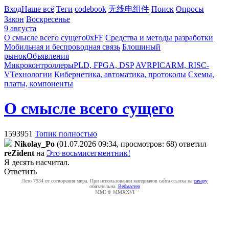
Вход
Наше всё
Теги
codebook
无线电组件
Поиск
Опросы
Закон
Воскресенье
9 августа
О смысле всего сущего
0xFF
Средства и методы разработки
Мобильная и беспроводная связь
Блошиный
рынок
Объявления
Микроконтроллеры
PLD, FPGA, DSP
AVR
PIC
ARM, RISC-
V
Технологии
Кибернетика, автоматика, протоколы
Схемы,
платы, компоненты
О смысле всего сущего
1593951
Топик полностью
Nikolay_Po
(01.07.2026 09:34, просмотров: 68)
ответил
reZident
на
Это восьмисегментник!
Я десять насчитал.
Ответить
Лето 7534 от сотворения мира. При использовании материалов сайта ссылка на
caxapу
обязательна.
Вебмастер
MMI © MMXXVI