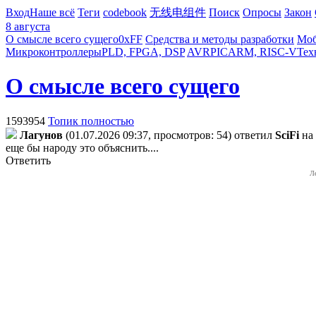
Вход
Наше всё
Теги
codebook
无线电组件
Поиск
Опросы
Закон
8 августа
О смысле всего сущего
0xFF
Средства и методы разработки
Моб
Микроконтроллеры
PLD, FPGA, DSP
AVR
PIC
ARM, RISC-V
Тех
О смысле всего сущего
1593954
Топик полностью
Лaгyнoв
(01.07.2026 09:37, просмотров: 54)
ответил
SciFi
на
еще бы народу это объяснить....
Ответить
Л