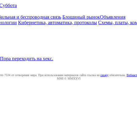
Суббота
ильная и беспроводная связь
Блошиный рынок
Объявления
нологии
Кибернетика, автоматика, протоколы
Схемы, платы, ко
Пора переходить на хекс.
ето 7534 от сотворения мира. При использовании материалов сайта ссылка на
caxapу
обязательна.
Вебмаст
MMI © MMXXVI