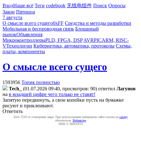
Вход
Наше всё
Теги
codebook
无线电组件
Поиск
Опросы
Закон
Пятница
7 августа
О смысле всего сущего
0xFF
Средства и методы разработки
Мобильная и беспроводная связь
Блошиный
рынок
Объявления
Микроконтроллеры
PLD, FPGA, DSP
AVR
PIC
ARM, RISC-
V
Технологии
Кибернетика, автоматика, протоколы
Схемы,
платы, компоненты
О смысле всего сущего
1593956
Топик полностью
Tech_
(01.07.2026 09:40, просмотров: 90)
ответил
Лaгyнoв
на
в младшей цифре чего только не ставят!
Запятую передвинуть, а свои копейки пусть на бумажке
рисуют и приклеивают.
Ответить
Лето 7534 от сотворения мира. При использовании материалов сайта ссылка на
caxapу
обязательна.
Вебмастер
MMI © MMXXVI