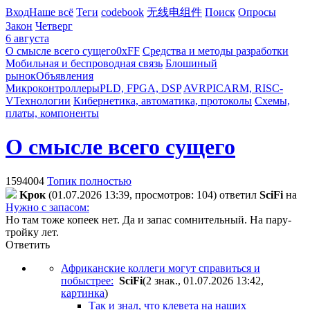
Вход
Наше всё
Теги
codebook
无线电组件
Поиск
Опросы
Закон
Четверг
6 августа
О смысле всего сущего
0xFF
Средства и методы разработки
Мобильная и беспроводная связь
Блошиный
рынок
Объявления
Микроконтроллеры
PLD, FPGA, DSP
AVR
PIC
ARM, RISC-
V
Технологии
Кибернетика, автоматика, протоколы
Схемы,
платы, компоненты
О смысле всего сущего
1594004
Топик полностью
Kpoк
(01.07.2026 13:39, просмотров: 104)
ответил
SciFi
на
Нужно с запасом:
Но там тоже копеек нет. Да и запас сомнительный. На пару-
тройку лет.
Ответить
Африканские коллеги могут справиться и
побыстрее:
SciFi
(2 знак., 01.07.2026 13:42
,
картинка
)
Так и знал, что клевета на наших