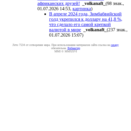
африканских друзей!
_volkanaft_
(98 знак.,
01.07.2026 14:53
,
картинка
)
В апреле 2024 года, Зимбабвийский
голд укрепился к доллару на 41,8 %,
что сделало его самой крепкой
валютой в мире
_volkanaft_
(237 знак.,
01.07.2026 15:07
)
Лето 7534 от сотворения мира. При использовании материалов сайта ссылка на
caxapу
обязательна.
Вебмастер
MMI © MMXXVI