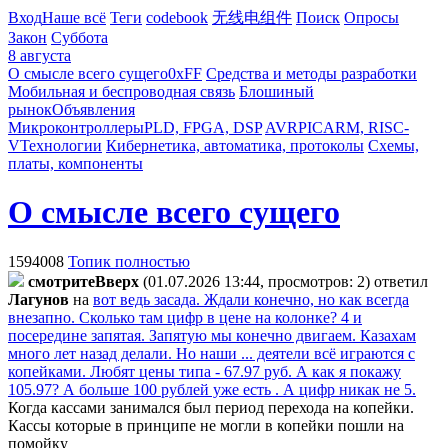
Вход
Наше всё
Теги
codebook
无线电组件
Поиск
Опросы
Закон
Суббота
8 августа
О смысле всего сущего
0xFF
Средства и методы разработки
Мобильная и беспроводная связь
Блошиный
рынок
Объявления
Микроконтроллеры
PLD, FPGA, DSP
AVR
PIC
ARM, RISC-
V
Технологии
Кибернетика, автоматика, протоколы
Схемы,
платы, компоненты
О смысле всего сущего
1594008
Топик полностью
cмoтpитeBвepx
(01.07.2026 13:44, просмотров: 2)
ответил
Лaгyнoв
на
вот ведь засада. Ждали конечно, но как всегда
внезапно. Сколько там цифр в цене на колонке? 4 и
посередине запятая. Запятую мы конечно двигаем. Казахам
много лет назад делали. Но наши ... деятели всё играются с
копейками. Любят цены типа - 67.97 руб. А как я покажу
105.97? А больше 100 рублей уже есть . А цифр никак не 5.
Когда кассами занимался был период перехода на копейки.
Кассы которые в принципе не могли в копейки пошли на
помойку