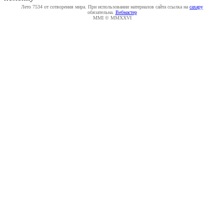
Лето 7534 от сотворения мира. При использовании материалов сайта ссылка на
caxapу
обязательна.
Вебмастер
MMI © MMXXVI