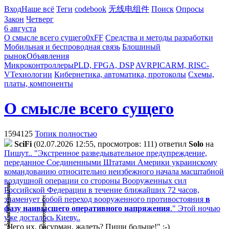
Вход
Наше всё
Теги
codebook
无线电组件
Поиск
Опросы
Закон
Четверг
6 августа
О смысле всего сущего
0xFF
Средства и методы разработки
Мобильная и беспроводная связь
Блошиный
рынок
Объявления
Микроконтроллеры
PLD, FPGA, DSP
AVR
PIC
ARM, RISC-
V
Технологии
Кибернетика, автоматика, протоколы
Схемы,
платы, компоненты
О смысле всего сущего
1594125
Топик полностью
SciFi
(02.07.2026 12:55, просмотров: 111)
ответил
Solo
на
Пишут.. "Экстренное разведывательное предупреждение,
переданное Соединенными Штатами Америки украинскому
командованию относительно неизбежного начала масштабной
воздушной операции со стороны Вооруженных сил
Российской Федерации в течение ближайших 72 часов,
знаменует собой переход вооруженного противостояния
в
фазу наивысшего оперативного напряжения
." Этой ночью
уже досталось Киеву..
"Чего их, басурман, жалеть? Пиши больше!" :-)