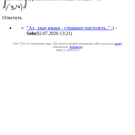
ส็็็็็็็็็็็็็็็็็็็็็็็็็༼ ຈل͜ຈ༽ส้้้้้้้้้้้้้้้้้้้้้้้
Ответить
"Ах, злые языки - страшнее пистолета.." :)
-
Solo
(02.07.2026 13:21
)
Лето 7534 от сотворения мира. При использовании материалов сайта ссылка на
caxapу
обязательна.
Вебмастер
MMI © MMXXVI