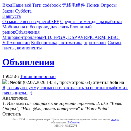
Вход
Наше всё
Теги
codebook
无线电组件
Поиск
Опросы
Закон
Суббота
8 августа
О смысле всего сущего
0xFF
Средства и методы разработки
Мобильная и беспроводная связь
Блошиный
рынок
Объявления
Микроконтроллеры
PLD, FPGA, DSP
AVR
PIC
ARM, RISC-
V
Технологии
Кибернетика, автоматика, протоколы
Схемы,
платы, компоненты
Объявления
1594146
Топик полностью
!Neofit
(02.07.2026 14:51, просмотров: 63)
ответил
Solo
на
Я, за такую сумму, согласен и завтракать за осциллографом и с
паяльником.. :)
Аналогично.
1. Изо всех сил стараюсь не кормить троллей. 2. aka "Точка
Опоры", "Ник, @ля, опять потерялся" и "ForcePoint".
Ответить
Лето 7534 от сотворения мира. При использовании материалов сайта ссылка на
caxapу
обязательна.
Вебмастер
MMI © MMXXVI