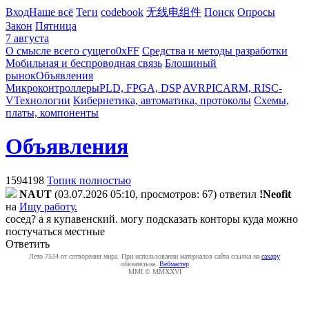
Вход
Наше всё
Теги
codebook
无线电组件
Поиск
Опросы
Закон
Пятница
7 августа
О смысле всего сущего
0xFF
Средства и методы разработки
Мобильная и беспроводная связь
Блошиный
рынок
Объявления
Микроконтроллеры
PLD, FPGA, DSP
AVR
PIC
ARM, RISC-
V
Технологии
Кибернетика, автоматика, протоколы
Схемы,
платы, компоненты
Объявления
1594198
Топик полностью
NAUT
(03.07.2026 05:10, просмотров: 67)
ответил
!Neofit
на
Ищу работу.
сосед? а я купавенский. могу подсказать конторы куда можно
постучаться местные
Ответить
Лето 7534 от сотворения мира. При использовании материалов сайта ссылка на
caxapу
обязательна.
Вебмастер
MMI © MMXXVI