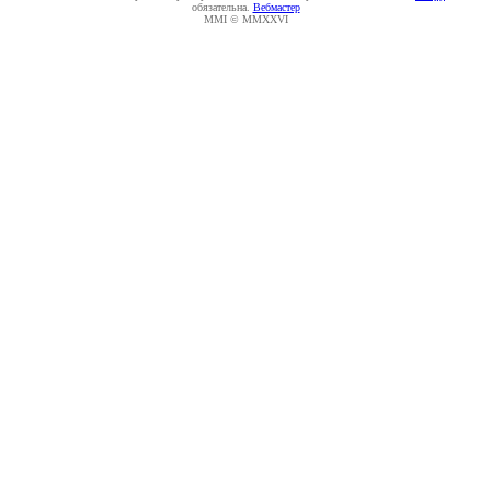
обязательна.
Вебмастер
MMI © MMXXVI