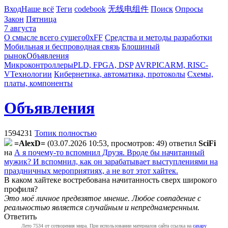
Вход
Наше всё
Теги
codebook
无线电组件
Поиск
Опросы
Закон
Пятница
7 августа
О смысле всего сущего
0xFF
Средства и методы разработки
Мобильная и беспроводная связь
Блошиный
рынок
Объявления
Микроконтроллеры
PLD, FPGA, DSP
AVR
PIC
ARM, RISC-
V
Технологии
Кибернетика, автоматика, протоколы
Схемы,
платы, компоненты
Объявления
1594231
Топик полностью
=AlexD=
(03.07.2026 10:53, просмотров: 49)
ответил
SciFi
на
А я почему-то вспомнил Друзя. Вроде бы начитанный
мужик? И вспомнил, как он зарабатывает выступлениями на
праздничных мероприятиях, а не вот этот хайтек.
В каком хайтеке востребована начитанность сверх широкого
профиля?
Это моё личное предвзятое мнение. Любое совпадение с
реальностью является случайным и непреднамеренным.
Ответить
Лето 7534 от сотворения мира. При использовании материалов сайта ссылка на
caxapу