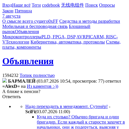
Вход
Наше всё
Теги
codebook
无线电组件
Поиск
Опросы
Закон
Пятница
7 августа
О смысле всего сущего
0xFF
Средства и методы разработки
Мобильная и беспроводная связь
Блошиный
рынок
Объявления
Микроконтроллеры
PLD, FPGA, DSP
AVR
PIC
ARM, RISC-
V
Технологии
Кибернетика, автоматика, протоколы
Схемы,
платы, компоненты
Объявления
1594232
Топик полностью
БAPMAЛEЙ
(03.07.2026 10:54, просмотров: 77)
ответил
=AlexD=
на
Из каментов :-))
А ближе к пенсии?
Ответить
Надо переходить в менеджмент. Сутенёр!
-
SciFi
(03.07.2026 11:00
)
Куда их столько? Обычно бригада и один
бригадир. Если каждый к старости захочет в
начальники, они ж подеруться, выясняя у