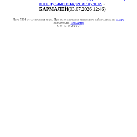
кого руками вождение лучше.
-
БAPMAЛEЙ
(03.07.2026 12:46
)
Лето 7534 от сотворения мира. При использовании материалов сайта ссылка на
caxapу
обязательна.
Вебмастер
MMI © MMXXVI