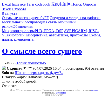
Вход
Наше всё
Теги
codebook
无线电组件
Поиск
Опросы
Закон
Суббота
8 августа
О смысле всего сущего
0xFF
Средства и методы разработки
Мобильная и беспроводная связь
Блошиный
рынок
Объявления
Микроконтроллеры
PLD, FPGA, DSP
AVR
PIC
ARM, RISC-
V
Технологии
Кибернетика, автоматика, протоколы
Схемы,
платы, компоненты
О смысле всего сущего
1594365
Топик полностью
пророк
Cкpипaч
(04.07.2026 16:04, просмотров: 95)
ответил
Solo
на
Шапки вверх кидать будем?..
В такую жару? Панамки, может :)
... но не любой ценой.
Ответить
Лето 7534 от сотворения мира. При использовании материалов сайта ссылка на
caxapу
обязательна.
Вебмастер
MMI © MMXXVI