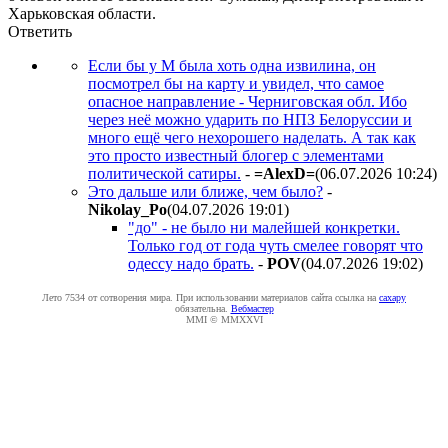
Харьковская области.
Ответить
Если бы у М была хоть одна извилина, он
посмотрел бы на карту и увидел, что самое
опасное направление - Черниговская обл. Ибо
через неё можно ударить по НПЗ Белоруссии и
много ещё чего нехорошего наделать. А так как
это просто известный блогер с элементами
политической сатиры.
-
=AlexD=
(06.07.2026 10:24
)
Это дальше или ближе, чем было?
-
Nikolay_Po
(04.07.2026 19:01
)
"до" - не было ни малейшей конкретки.
Только год от года чуть смелее говорят что
одессу надо брать.
-
POV
(04.07.2026 19:02
)
Лето 7534 от сотворения мира. При использовании материалов сайта ссылка на
caxapу
обязательна.
Вебмастер
MMI © MMXXVI