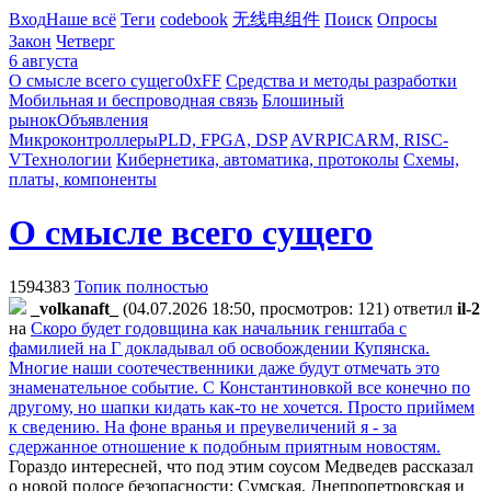
Вход
Наше всё
Теги
codebook
无线电组件
Поиск
Опросы
Закон
Четверг
6 августа
О смысле всего сущего
0xFF
Средства и методы разработки
Мобильная и беспроводная связь
Блошиный
рынок
Объявления
Микроконтроллеры
PLD, FPGA, DSP
AVR
PIC
ARM, RISC-
V
Технологии
Кибернетика, автоматика, протоколы
Схемы,
платы, компоненты
О смысле всего сущего
1594383
Топик полностью
_volkanaft_
(04.07.2026 18:50, просмотров: 121)
ответил
il-2
на
Скоро будет годовщина как начальник генштаба с
фамилией на Г докладывал об освобождении Купянска.
Многие наши соотечественники даже будут отмечать это
знаменательное событие. С Константиновкой все конечно по
другому, но шапки кидать как-то не хочется. Просто приймем
к сведению. На фоне вранья и преувеличений я - за
сдержанное отношение к подобным приятным новостям.
Гораздо интересней, что под этим соусом Медведев рассказал
о новой полосе безопасности: Сумская, Днепропетровская и