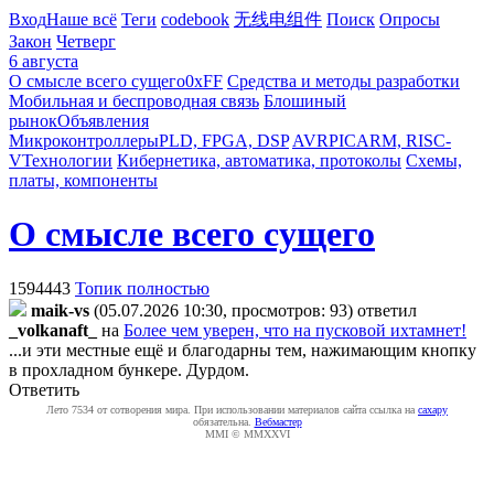
Вход
Наше всё
Теги
codebook
无线电组件
Поиск
Опросы
Закон
Четверг
6 августа
О смысле всего сущего
0xFF
Средства и методы разработки
Мобильная и беспроводная связь
Блошиный
рынок
Объявления
Микроконтроллеры
PLD, FPGA, DSP
AVR
PIC
ARM, RISC-
V
Технологии
Кибернетика, автоматика, протоколы
Схемы,
платы, компоненты
О смысле всего сущего
1594443
Топик полностью
maik-vs
(05.07.2026 10:30, просмотров: 93)
ответил
_volkanaft_
на
Более чем уверен, что на пусковой ихтамнет!
...и эти местные ещё и благодарны тем, нажимающим кнопку
в прохладном бункере. Дурдом.
Ответить
Лето 7534 от сотворения мира. При использовании материалов сайта ссылка на
caxapу
обязательна.
Вебмастер
MMI © MMXXVI