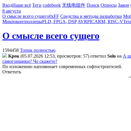
Вход
Наше всё
Теги
codebook
无线电组件
Поиск
Опросы
Закон
8 августа
О смысле всего сущего
0xFF
Средства и методы разработки
Моб
Микроконтроллеры
PLD, FPGA, DSP
AVR
PIC
ARM, RISC-V
Тех
О смысле всего сущего
1594458
Топик полностью
Kpoк
(05.07.2026 12:53, просмотров: 57)
ответил
Solo
на
А ш
самогонщики? Чо скажете?
По изложению напоминает современных софтостроителей.
Ответить
Л