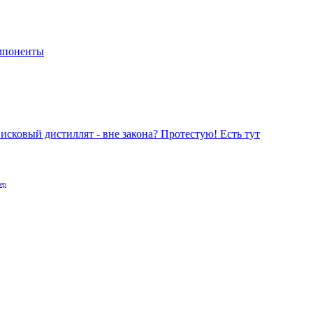
мпоненты
Висковый дистиллят - вне закона? Протестую! Есть тут
ер