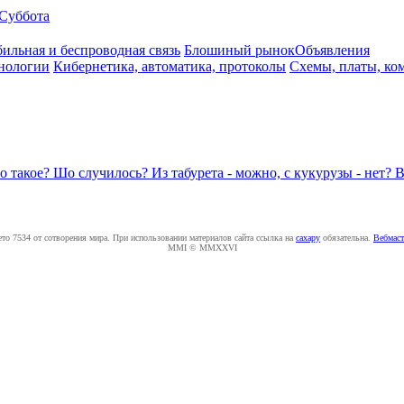
Суббота
ильная и беспроводная связь
Блошиный рынок
Объявления
нологии
Кибернетика, автоматика, протоколы
Схемы, платы, ко
о такое? Шо случилось? Из табурета - можно, с кукурузы - нет? 
ето 7534 от сотворения мира. При использовании материалов сайта ссылка на
caxapу
обязательна.
Вебмаст
MMI © MMXXVI