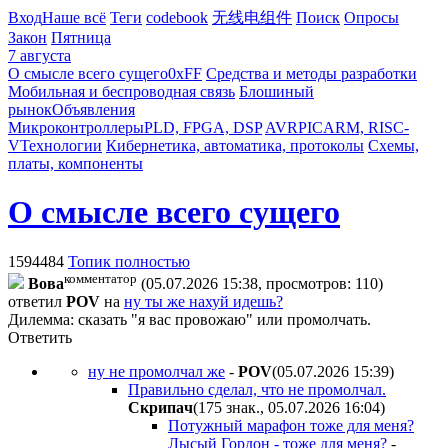
Вход
Наше всё
Теги
codebook
无线电组件
Поиск
Опросы
Закон
Пятница
7 августа
О смысле всего сущего
0xFF
Средства и методы разработки
Мобильная и беспроводная связь
Блошиный
рынок
Объявления
Микроконтроллеры
PLD, FPGA, DSP
AVR
PIC
ARM, RISC-
V
Технологии
Кибернетика, автоматика, протоколы
Схемы,
платы, компоненты
О смысле всего сущего
1594484
Топик полностью
комментатор
Boвa
(05.07.2026 15:38, просмотров: 110)
ответил
POV
на
ну ты же нахуй идешь?
Дилемма: сказать "я вас провожаю" или промолчать.
Ответить
ну не промолчал же
-
POV
(05.07.2026 15:39
)
Правильно сделал, что не промолчал.
Cкpипaч
(175 знак., 05.07.2026 16:04
)
Потужный марафон тоже для меня?
Лысый Гордон - тоже для меня?
-