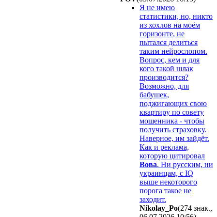
Я не имею
статистики, но, никто
из хохлов на моём
горизонте, не
пытался делиться
таким нейрослопом.
Вопрос, кем и для
кого такой шлак
производится?
Возможно, для
бабушек,
поджигающих свою
квартиру по совету
мошенника - чтобы
получить страховку.
Наверное, им зайдёт.
Как и реклама,
которую цитировал
Вова
. Ни русским, ни
украинцам, с IQ
выше некоторого
порога такое не
заходит.
Nikolay_Po
(274 знак.,
06.07.2026 10:56
)