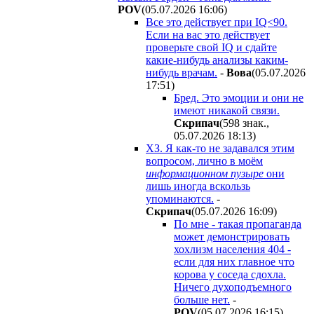
POV
(05.07.2026 16:06
)
Все это действует при IQ<90.
Если на вас это действует
проверьте свой IQ и сдайте
какие-нибудь анализы каким-
нибудь врачам.
-
Boвa
(05.07.2026
17:51
)
Бред. Это эмоции и они не
имеют никакой связи.
Cкpипaч
(598 знак.,
05.07.2026 18:13
)
ХЗ. Я как-то не задавался этим
вопросом, лично в моём
информационном пузыре
они
лишь иногда вскользь
упоминаются.
-
Cкpипaч
(05.07.2026 16:09
)
По мне - такая пропаганда
может демонстрировать
хохлизм населения 404 -
если для них главное что
корова у соседа сдохла.
Ничего духоподъемного
больше нет.
-
POV
(05.07.2026 16:15
)