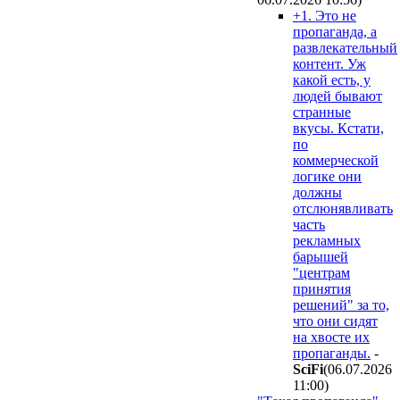
+1. Это не
пропаганда, а
развлекательный
контент. Уж
какой есть, у
людей бывают
странные
вкусы. Кстати,
по
коммерческой
логике они
должны
отслюнявливать
часть
рекламных
барышей
"центрам
принятия
решений" за то,
что они сидят
на хвосте их
пропаганды.
-
SciFi
(06.07.2026
11:00
)