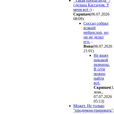
"Такая пропаганда" -
сделана Кассадом. У
меня всё :)
-
Cкpипaч
(06.07.2026
08:09
)
Соссад собрал
всякий
нейрослоп, но
он не делал
его.
-
Boвa
(06.07.2026
21:01
)
Не вижу
никакой
разницы.
В сети
можно
найти
всё.
Cкpипaч
(1
знак.,
07.07.2026
05:13
)
Может. Не только
"продемонстрировать"