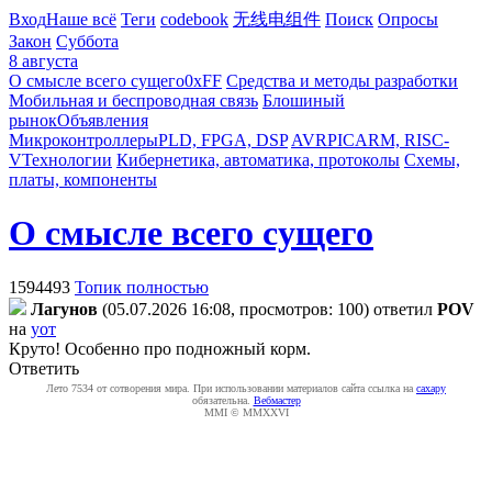
Вход
Наше всё
Теги
codebook
无线电组件
Поиск
Опросы
Закон
Суббота
8 августа
О смысле всего сущего
0xFF
Средства и методы разработки
Мобильная и беспроводная связь
Блошиный
рынок
Объявления
Микроконтроллеры
PLD, FPGA, DSP
AVR
PIC
ARM, RISC-
V
Технологии
Кибернетика, автоматика, протоколы
Схемы,
платы, компоненты
О смысле всего сущего
1594493
Топик полностью
Лaгyнoв
(05.07.2026 16:08, просмотров: 100)
ответил
POV
на
уот
Круто! Особенно про подножный корм.
Ответить
Лето 7534 от сотворения мира. При использовании материалов сайта ссылка на
caxapу
обязательна.
Вебмастер
MMI © MMXXVI