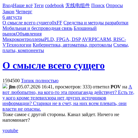
Вход
Наше всё
Теги
codebook
无线电组件
Поиск
Опросы
Закон
Четверг
6 августа
О смысле всего сущего
0xFF
Средства и методы разработки
Мобильная и беспроводная связь
Блошиный
рынок
Объявления
Микроконтроллеры
PLD, FPGA, DSP
AVR
PIC
ARM, RISC-
V
Технологии
Кибернетика, автоматика, протоколы
Схемы,
платы, компоненты
О смысле всего сущего
1594500
Топик полностью
jlm
(05.07.2026 16:41, просмотров: 333)
ответил
POV
на
А
вот любопытно, на кого-то эта пропаганда действует? Есть те,
у кого кроме телевихзора нет других источников
информации? Старики не в счет, на них всем плевать, они
власти не опасны.
Тоже самое с другой стороны. Канал зайдет. Ничего не
напоминает?
youtube