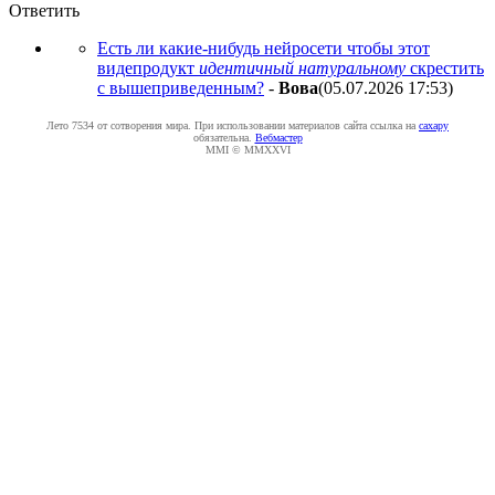
Ответить
Есть ли какие-нибудь нейросети чтобы этот
видепродукт
идентичный натуральному
скрестить
с вышеприведенным?
-
Boвa
(05.07.2026 17:53
)
Лето 7534 от сотворения мира. При использовании материалов сайта ссылка на
caxapу
обязательна.
Вебмастер
MMI © MMXXVI