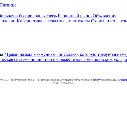
Пятница
ильная и беспроводная связь
Блошиный рынок
Объявления
нологии
Кибернетика, автоматика, протоколы
Схемы, платы, ко
на
"Трамп назвал коммунизм «опухолью, которую требуется немед
ическая система полностью несовместима с американским уклад
ето 7534 от сотворения мира. При использовании материалов сайта ссылка на
caxapу
обязательна.
Вебмаст
MMI © MMXXVI