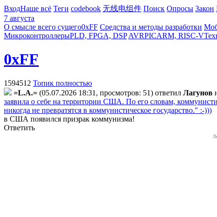
Вход
Наше всё
Теги
codebook
无线电组件
Поиск
Опросы
Закон
7 августа
О смысле всего сущего
0xFF
Средства и методы разработки
Моб
Микроконтроллеры
PLD, FPGA, DSP
AVR
PIC
ARM, RISC-V
Тех
0xFF
1594512
Топик полностью
=L.A.=
(05.07.2026 18:31, просмотров: 51)
ответил
Лaгyнoв
заявила о себе на территории США. По его словам, коммунист
никогда не превратятся в коммунистическое государство." :-)))
в США появился призрак коммунизма!
Ответить
Л