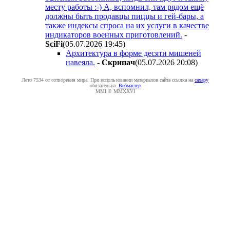
месту работы :-) А, вспомнил, там рядом ещё
должны быть продавцы пиццы и гей-бары, а
также индексы спроса на их услуги в качестве
индикаторов военных приготовлений.
-
SciFi
(05.07.2026 19:45
)
Архитектура в форме десяти мишеней
навеяла.
-
Cкpипaч
(05.07.2026 20:08
)
Лето 7534 от сотворения мира. При использовании материалов сайта ссылка на
caxapу
обязательна.
Вебмастер
MMI © MMXXVI