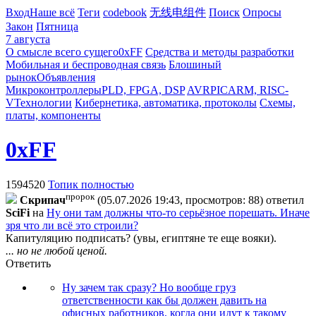
Вход
Наше всё
Теги
codebook
无线电组件
Поиск
Опросы
Закон
Пятница
7 августа
О смысле всего сущего
0xFF
Средства и методы разработки
Мобильная и беспроводная связь
Блошиный
рынок
Объявления
Микроконтроллеры
PLD, FPGA, DSP
AVR
PIC
ARM, RISC-
V
Технологии
Кибернетика, автоматика, протоколы
Схемы,
платы, компоненты
0xFF
1594520
Топик полностью
пророк
Cкpипaч
(05.07.2026 19:43, просмотров: 88)
ответил
SciFi
на
Ну они там должны что-то серьёзное порешать. Иначе
зря что ли всё это строили?
Капитуляцию подписать? (увы, египтяне те еще вояки).
... но не любой ценой.
Ответить
Ну зачем так сразу? Но вообще груз
ответственности как бы должен давить на
офисных работников, когда они идут к такому