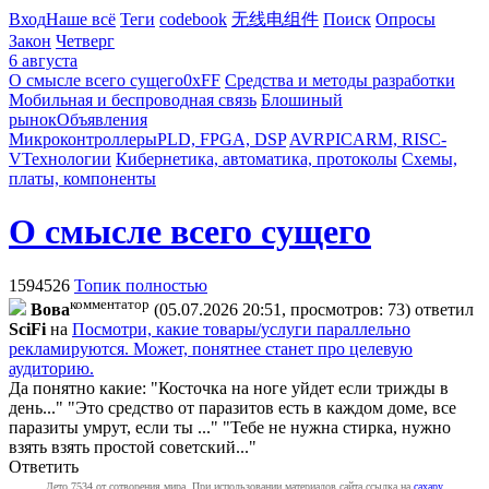
Вход
Наше всё
Теги
codebook
无线电组件
Поиск
Опросы
Закон
Четверг
6 августа
О смысле всего сущего
0xFF
Средства и методы разработки
Мобильная и беспроводная связь
Блошиный
рынок
Объявления
Микроконтроллеры
PLD, FPGA, DSP
AVR
PIC
ARM, RISC-
V
Технологии
Кибернетика, автоматика, протоколы
Схемы,
платы, компоненты
О смысле всего сущего
1594526
Топик полностью
комментатор
Boвa
(05.07.2026 20:51, просмотров: 73)
ответил
SciFi
на
Посмотри, какие товары/услуги параллельно
рекламируются. Может, понятнее станет про целевую
аудиторию.
Да понятно какие: "Косточка на ноге уйдет если трижды в
день..." "Это средство от паразитов есть в каждом доме, все
паразиты умрут, если ты ..." "Тебе не нужна стирка, нужно
взять взять простой советский..."
Ответить
Лето 7534 от сотворения мира. При использовании материалов сайта ссылка на
caxapу