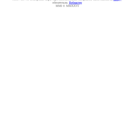
обязательна.
Вебмастер
MMI © MMXXVI