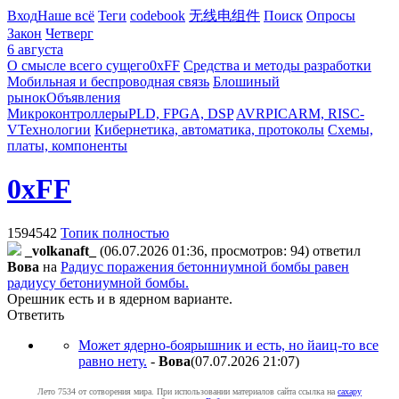
Вход
Наше всё
Теги
codebook
无线电组件
Поиск
Опросы
Закон
Четверг
6 августа
О смысле всего сущего
0xFF
Средства и методы разработки
Мобильная и беспроводная связь
Блошиный
рынок
Объявления
Микроконтроллеры
PLD, FPGA, DSP
AVR
PIC
ARM, RISC-
V
Технологии
Кибернетика, автоматика, протоколы
Схемы,
платы, компоненты
0xFF
1594542
Топик полностью
_volkanaft_
(06.07.2026 01:36, просмотров: 94)
ответил
Boвa
на
Радиус поражения бетонниумной бомбы равен
радиусу бетониумной бомбы.
Орешник есть и в ядерном варианте.
Ответить
Может ядерно-боярышник и есть, но йаиц-то все
равно нету.
-
Boвa
(07.07.2026 21:07
)
Лето 7534 от сотворения мира. При использовании материалов сайта ссылка на
caxapу