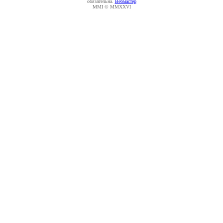
обязательна.
Вебмастер
MMI © MMXXVI