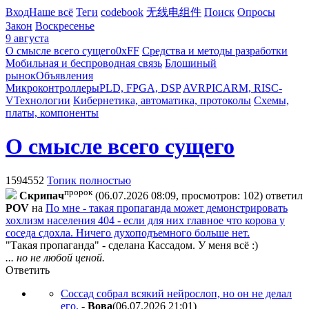
Вход
Наше всё
Теги
codebook
无线电组件
Поиск
Опросы
Закон
Воскресенье
9 августа
О смысле всего сущего
0xFF
Средства и методы разработки
Мобильная и беспроводная связь
Блошиный
рынок
Объявления
Микроконтроллеры
PLD, FPGA, DSP
AVR
PIC
ARM, RISC-
V
Технологии
Кибернетика, автоматика, протоколы
Схемы,
платы, компоненты
О смысле всего сущего
1594552
Топик полностью
пророк
Cкpипaч
(06.07.2026 08:09, просмотров: 102)
ответил
POV
на
По мне - такая пропаганда может демонстрировать
хохлизм населения 404 - если для них главное что корова у
соседа сдохла. Ничего духоподъемного больше нет.
"Такая пропаганда" - сделана Кассадом. У меня всё :)
... но не любой ценой.
Ответить
Соссад собрал всякий нейрослоп, но он не делал
его.
-
Boвa
(06.07.2026 21:01
)