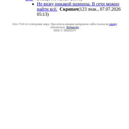
Не вижу никакой разницы. В сети можно
найти всё.
Cкpипaч
(123 знак., 07.07.2026
05:13
)
Лето 7534 от сотворения мира. При использовании материалов сайта ссылка на
caxapу
обязательна.
Вебмастер
MMI © MMXXVI