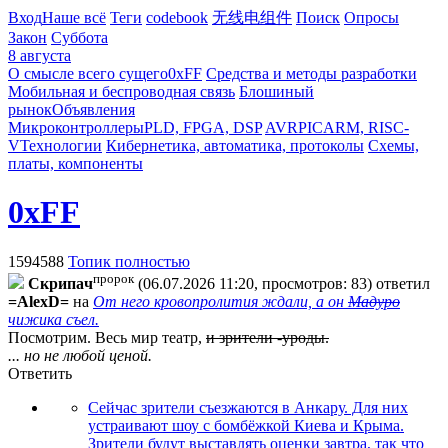
Вход
Наше всё
Теги
codebook
无线电组件
Поиск
Опросы
Закон
Суббота
8 августа
О смысле всего сущего
0xFF
Средства и методы разработки
Мобильная и беспроводная связь
Блошиный
рынок
Объявления
Микроконтроллеры
PLD, FPGA, DSP
AVR
PIC
ARM, RISC-
V
Технологии
Кибернетика, автоматика, протоколы
Схемы,
платы, компоненты
0xFF
1594588
Топик полностью
пророк
Cкpипaч
(06.07.2026 11:20, просмотров: 83)
ответил
=AlexD=
на
От него кровопролития ждали, а он
Мадуро
чижика съел.
Посмотрим. Весь мир театр,
и зрители -уроды.
... но не любой ценой.
Ответить
Сейчас зрители съезжаются в Анкару. Для них
устраивают шоу с бомбёжкой Киева и Крыма.
Зрители будут выставлять оценки завтра, так что