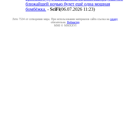
ближайшей ночью будет ещё одна мощная
бомбёжка.
-
SciFi
(06.07.2026 11:23
)
Лето 7534 от сотворения мира. При использовании материалов сайта ссылка на
caxapу
обязательна.
Вебмастер
MMI © MMXXVI