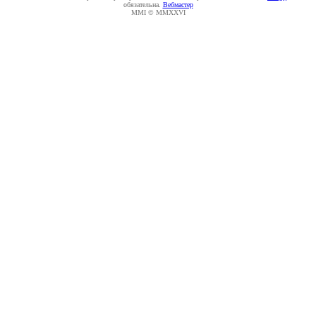
обязательна.
Вебмастер
MMI © MMXXVI