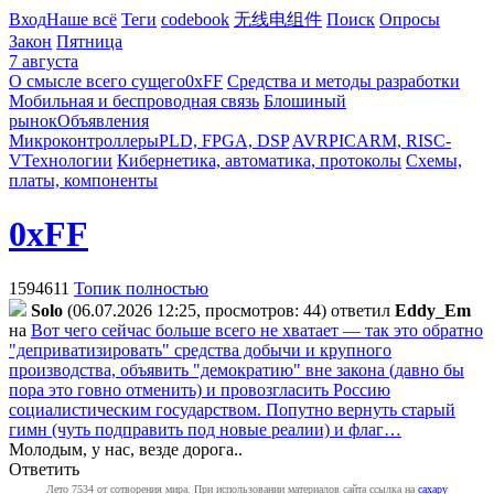
Вход
Наше всё
Теги
codebook
无线电组件
Поиск
Опросы
Закон
Пятница
7 августа
О смысле всего сущего
0xFF
Средства и методы разработки
Мобильная и беспроводная связь
Блошиный
рынок
Объявления
Микроконтроллеры
PLD, FPGA, DSP
AVR
PIC
ARM, RISC-
V
Технологии
Кибернетика, автоматика, протоколы
Схемы,
платы, компоненты
0xFF
1594611
Топик полностью
Solo
(06.07.2026 12:25, просмотров: 44)
ответил
Eddy_Em
на
Вот чего сейчас больше всего не хватает — так это обратно
"деприватизировать" средства добычи и крупного
производства, объявить "демократию" вне закона (давно бы
пора это говно отменить) и провозгласить Россию
социалистическим государством. Попутно вернуть старый
гимн (чуть подправить под новые реалии) и флаг…
Молодым, у нас, везде дорога..
Ответить
Лето 7534 от сотворения мира. При использовании материалов сайта ссылка на
caxapу