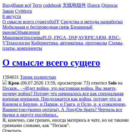
Вход
Наше всё
Теги
codebook
无线电组件
Поиск
Опросы
Закон
Суббота
8 августа
О смысле всего сущего
0xFF
Средства и методы разработки
Мобильная и беспроводная связь
Блошиный
рынок
Объявления
Микроконтроллеры
PLD, FPGA, DSP
AVR
PIC
ARM, RISC-
V
Технологии
Кибернетика, автоматика, протоколы
Схемы,
платы, компоненты
О смысле всего сущего
1594631
Топик полностью
Kpoк
(06.07.2026 13:59, просмотров: 73)
ответил
Solo
на
Песков.. - «Идет война, это настоящая война. Вы знаете,
почему война? Потому что начиналось все как специальная
военная операция. Продолжается как война, потому что за
Киевом и Берлин, и Париж, и Гаага, и Осло, и, к сожалению,
Вашингтон»(конец цитаты). А ЛондОн брать? Черчиль все
бычки в округе пособирал..
Я, конечно, сам грешен, иногда матерюсь в чате, но не такими
грязными словами, как "Песков".
Ответить