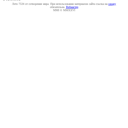
Лето 7534 от сотворения мира. При использовании материалов сайта ссылка на
caxapу
обязательна.
Вебмастер
MMI © MMXXVI