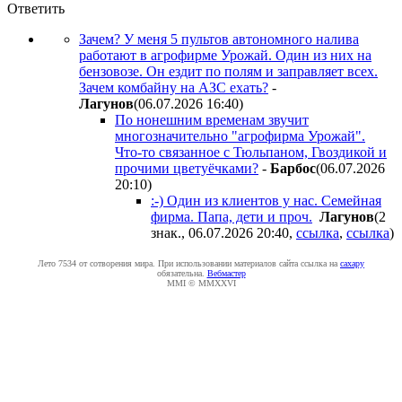
Ответить
Зачем? У меня 5 пультов автономного налива
работают в агрофирме Урожай. Один из них на
бензовозе. Он ездит по полям и заправляет всех.
Зачем комбайну на АЗС ехать?
-
Лaгyнoв
(06.07.2026 16:40
)
По нонешним временам звучит
многозначительно "агрофирма Урожай".
Что-то связанное с Тюльпаном, Гвоздикой и
прочими цветуёчками?
-
Бapбoc
(06.07.2026
20:10
)
:-) Один из клиентов у нас. Семейная
фирма. Папа, дети и проч.
Лaгyнoв
(2
знак., 06.07.2026 20:40
,
ссылка
,
ссылка
)
Лето 7534 от сотворения мира. При использовании материалов сайта ссылка на
caxapу
обязательна.
Вебмастер
MMI © MMXXVI