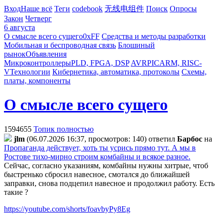
Вход
Наше всё
Теги
codebook
无线电组件
Поиск
Опросы
Закон
Четверг
6 августа
О смысле всего сущего
0xFF
Средства и методы разработки
Мобильная и беспроводная связь
Блошиный
рынок
Объявления
Микроконтроллеры
PLD, FPGA, DSP
AVR
PIC
ARM, RISC-
V
Технологии
Кибернетика, автоматика, протоколы
Схемы,
платы, компоненты
О смысле всего сущего
1594655
Топик полностью
jlm
(06.07.2026 16:37, просмотров: 140)
ответил
Бapбoc
на
Пропаганда действует, хоть ты усрись прямо тут. А мы в
Ростове тихо-мирно строим комбайны и всякое разное.
Сейчас, согласно указаниям, комбайны нужны хитрые, чтоб
быстренько сбросил навесное, смотался до ближайшей
заправки, снова подцепил навесное и продолжил работу. Есть
такие ?
https://youtube.com/shorts/foavbyPy8Eg