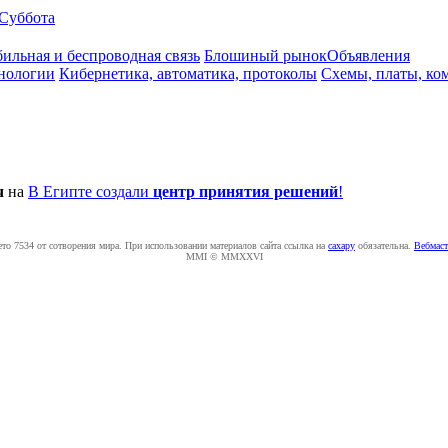
Суббота
ильная и беспроводная связь
Блошиный рынок
Объявления
нологии
Кибернетика, автоматика, протоколы
Схемы, платы, ко
ч
на
В Египте создали
центр принятия решений
!
ето 7534 от сотворения мира. При использовании материалов сайта ссылка на
caxapу
обязательна.
Вебмаст
MMI © MMXXVI