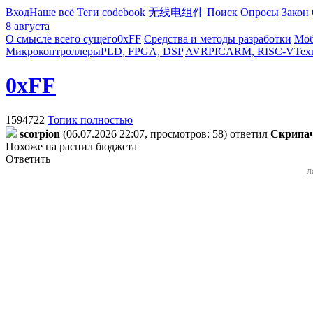
Вход
Наше всё
Теги
codebook
无线电组件
Поиск
Опросы
Закон
8 августа
О смысле всего сущего
0xFF
Средства и методы разработки
Моб
Микроконтроллеры
PLD, FPGA, DSP
AVR
PIC
ARM, RISC-V
Тех
0xFF
1594722
Топик полностью
scorpion
(06.07.2026 22:07, просмотров: 58)
ответил
Cкpипa
Похоже на распил бюджета
Ответить
Л