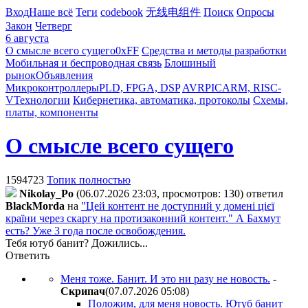
Вход
Наше всё
Теги
codebook
无线电组件
Поиск
Опросы
Закон
Четверг
6 августа
О смысле всего сущего
0xFF
Средства и методы разработки
Мобильная и беспроводная связь
Блошиный
рынок
Объявления
Микроконтроллеры
PLD, FPGA, DSP
AVR
PIC
ARM, RISC-
V
Технологии
Кибернетика, автоматика, протоколы
Схемы,
платы, компоненты
О смысле всего сущего
1594723
Топик полностью
Nikolay_Po
(06.07.2026 23:03, просмотров: 130)
ответил
BlackMorda
на
"Цей контент не доступний у домені цієї
країни через скаргу на протизаконний контент." А Бахмут
есть? Уже 3 года после освобождения.
Тебя ютуб банит? Дожились...
Ответить
Меня тоже. Банит. И это ни разу не новость.
-
Cкpипaч
(07.07.2026 05:08
)
Положим, для меня новость. Ютуб банит