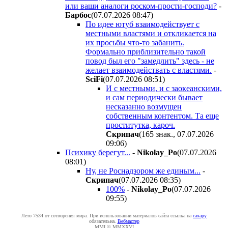
или ваши аналоги роском-прости-господи?
-
Бapбoc
(07.07.2026 08:47
)
По идее ютуб взаимодействует с
местными властями и откликается на
их просьбы что-то забанить.
Формально приблизительно такой
повод был его "замедлить" здесь - не
желает взаимодействать с властями.
-
SciFi
(07.07.2026 08:51
)
И с местными, и с заокеанскими,
и сам периодически бывает
несказанно возмущен
собственным контентом. Та еще
проститутка, кароч.
Cкpипaч
(165 знак., 07.07.2026
09:06
)
Психику берегут...
-
Nikolay_Po
(07.07.2026
08:01
)
Ну, не Роснадзором же единым...
-
Cкpипaч
(07.07.2026 08:35
)
100%
-
Nikolay_Po
(07.07.2026
09:55
)
Лето 7534 от сотворения мира. При использовании материалов сайта ссылка на
caxapу
обязательна.
Вебмастер
MMI © MMXXVI