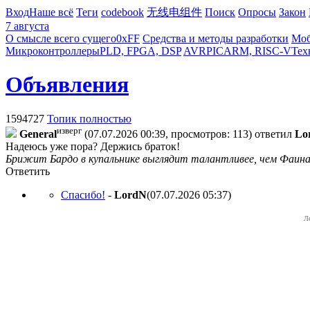
Вход
Наше всё
Теги
codebook
无线电组件
Поиск
Опросы
Закон
7 августа
О смысле всего сущего
0xFF
Средства и методы разработки
Моб
Микроконтроллеры
PLD, FPGA, DSP
AVR
PIC
ARM, RISC-V
Тех
Объявления
1594727
Топик полностью
изверг
General
(07.07.2026 00:39, просмотров: 113)
ответил
Lo
Надеюсь уже пора? Держись браток!
Брижит Бардо в купальнике выглядит талантливее, чем Фаин
Ответить
Спасибо!
-
LordN
(07.07.2026 05:37
)
Л