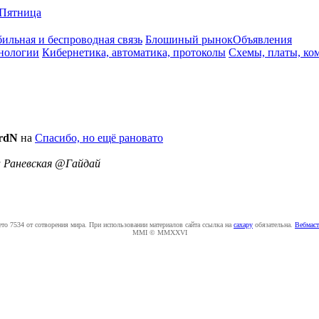
Пятница
ильная и беспроводная связь
Блошиный рынок
Объявления
нологии
Кибернетика, автоматика, протоколы
Схемы, платы, ко
rdN
на
Спасибо, но ещё рановато
а Раневская @Гайдай
ето 7534 от сотворения мира. При использовании материалов сайта ссылка на
caxapу
обязательна.
Вебмаст
MMI © MMXXVI