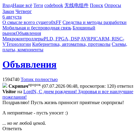
Вход
Наше всё
Теги
codebook
无线电组件
Поиск
Опросы
Закон
Четверг
6 августа
О смысле всего сущего
0xFF
Средства и методы разработки
Мобильная и беспроводная связь
Блошиный
рынок
Объявления
Микроконтроллеры
PLD, FPGA, DSP
AVR
PIC
ARM, RISC-
V
Технологии
Кибернетика, автоматика, протоколы
Схемы,
платы, компоненты
Объявления
1594740
Топик полностью
пророк
Cкpипaч
(07.07.2026 06:48, просмотров: 120)
ответил
Visitor
на
LordN, С днем рождения! Здоровья и все наилучшие
пожелания!
Поздравляю! Пусть жизнь приносит приятные сюрпризы!
А неприятные - пусть уносит :)
... но не любой ценой.
Ответить