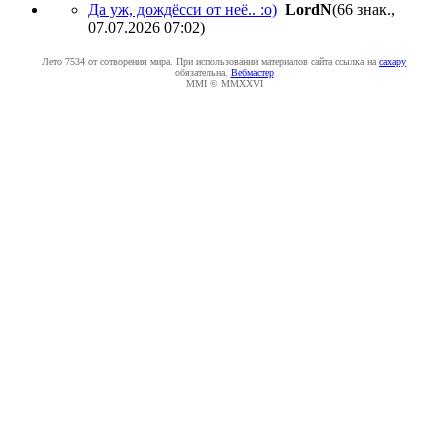
Да уж, дождёсси от неё.. :о)
LordN
(66 знак.,
07.07.2026 07:02
)
Лето 7534 от сотворения мира. При использовании материалов сайта ссылка на
caxapу
обязательна.
Вебмастер
MMI © MMXXVI