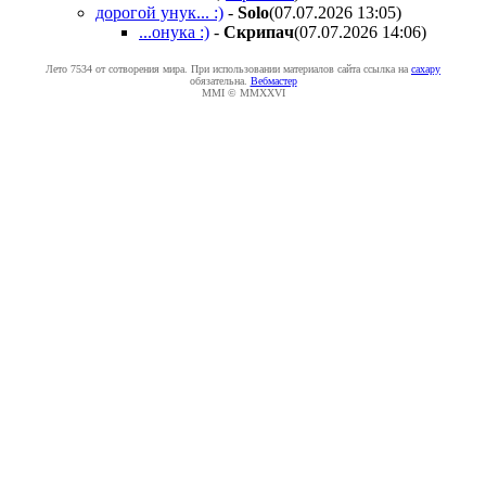
дорогой унук... :)
-
Solo
(07.07.2026 13:05
)
...онука :)
-
Cкpипaч
(07.07.2026 14:06
)
Лето 7534 от сотворения мира. При использовании материалов сайта ссылка на
caxapу
обязательна.
Вебмастер
MMI © MMXXVI