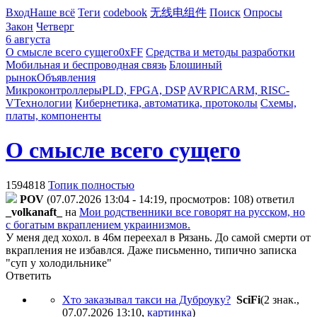
Вход
Наше всё
Теги
codebook
无线电组件
Поиск
Опросы
Закон
Четверг
6 августа
О смысле всего сущего
0xFF
Средства и методы разработки
Мобильная и беспроводная связь
Блошиный
рынок
Объявления
Микроконтроллеры
PLD, FPGA, DSP
AVR
PIC
ARM, RISC-
V
Технологии
Кибернетика, автоматика, протоколы
Схемы,
платы, компоненты
О смысле всего сущего
1594818
Топик полностью
POV
(07.07.2026 13:04 - 14:19, просмотров: 108)
ответил
_volkanaft_
на
Мои родственники все говорят на русском, но
с богатым вкраплением украинизмов.
У меня дед хохол. в 46м переехал в Рязань. До самой смерти от
вкрапления не избавлся. Даже письменно, типично записка
"суп у холодильнике"
Ответить
Хто заказывал такси на Дуброуку?
SciFi
(2 знак.,
07.07.2026 13:10
,
картинка
)