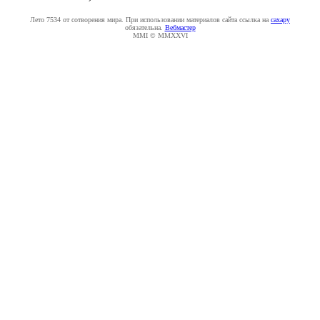
Лето 7534 от сотворения мира. При использовании материалов сайта ссылка на
caxapу
обязательна.
Вебмастер
MMI © MMXXVI