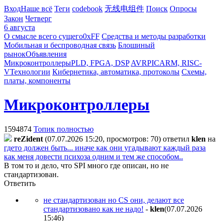
Вход
Наше всё
Теги
codebook
无线电组件
Поиск
Опросы
Закон
Четверг
6 августа
О смысле всего сущего
0xFF
Средства и методы разработки
Мобильная и беспроводная связь
Блошиный
рынок
Объявления
Микроконтроллеры
PLD, FPGA, DSP
AVR
PIC
ARM, RISC-
V
Технологии
Кибернетика, автоматика, протоколы
Схемы,
платы, компоненты
Микроконтроллеры
1594874
Топик полностью
reZident
(07.07.2026 15:20, просмотров: 70)
ответил
klen
на
гдето должен быть... иначе как они угадывают каждый раза
как меня довести психоза одним и тем же способом..
В том то и дело, что SPI много где описан, но не
стандартизован.
Ответить
не стандартизован но CS они, делают все
стандартизовано как не надо!
-
klen
(07.07.2026
15:46
)